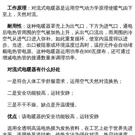
工作原理
：对流式电暖器是运用空气动力学原理使暖气由下
至上，天然对流。
耐用性
：这种电暖器罩壳上为出气口，下方为进气口，通电
后电热管周围的空气被加热上升，从出气口流出，而周围的冷
空气从进气口进入弥补。如此重复循环，使室内温度得以进
步。当进、出口被阻塞或环境温度过高时，温控元件会自动堵
截电热管电源。这种电暖器运用功率在800瓦摆布，还可通过
增减电热管的接通数量来调理功率。
对流式电暖器有什么好处
一是符合人体工学舒服需求，运用空气天然对流换热；
二是安全功能较高，运转安静；
三是不干不燥。缺点是升温缓慢。
优点
：该电暖器的安全功能较高，运转安静
选用全透明高温电热膜为发热资料，在工艺上处于世界先进
水平。选用热风道结构，传热方法为强化对流，热启动速度