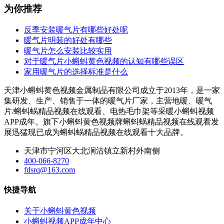
为你推荐
反季安装暖气片有哪些好处呢
暖气片明装的好处有哪些
暖气片怎么安装比较实用
对于暖气片小蝌蚪黄色视频的认知有哪些误区
家用暖气片的选择标准是什么
天津小蝌蚪黄色视频金属制品有限公司成立于2013年，是一家
集研发、生产、销售于一体的暖气片厂家，主营地暖、暖气
片/蝌蚪蜗精品视频在线观看、电热毛巾架等采暖小蝌蚪视频
APP成年。旗下小蝌蚪黄色视频牌蝌蚪蜗精品视频在线观看发
展迅猛现已成为蝌蚪蜗精品视频在线观看十大品牌。
天津市宁河区大北涧沽镇立新村外南侧
400-066-8270
fdsrq@163.com
快捷导航
关于小蝌蚪黄色视频
小蝌蚪视频APP成年中心